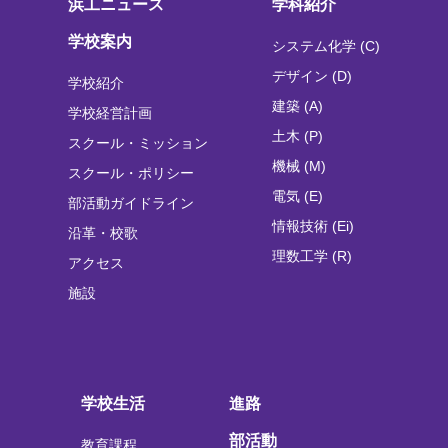
浜工ニュース
学科紹介
学校案内
システム化学 (C)
デザイン (D)
学校紹介
建築 (A)
学校経営計画
土木 (P)
スクール・ミッション
機械 (M)
スクール・ポリシー
電気 (E)
部活動ガイドライン
情報技術 (Ei)
沿革・校歌
理数工学 (R)
アクセス
施設
学校生活
進路
部活動
教育課程