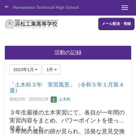
Hamamatsu Technical High School
Toggl
メール配信・登録
活動の記録
2023年1月
1件
「土木科３年 実習風景」（令和５年１月第４
週）
投稿日時 : 2023/01/26
土木科
３年生最後の土木実習にて、各自が一年間の
実習内容をまとめ、パワーポイントを使って
発表しました。
３年間の成長の跡が見られ、活発な意見交換