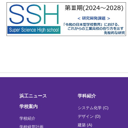
浜工ニュース
学科紹介
学校案内
システム化学 (C)
デザイン (D)
学校紹介
建築 (A)
学校経営計画