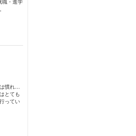
就職・進学
。
は慣れな
はとても
行ってい