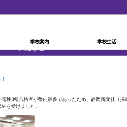
学校案内
学校生活
活動の記録
学校経営計画(学校自己評価)
スクール・ミッション
スクール・ポリシー
部活動ガイドライン
沿革・校歌
学校紹介
アクセス
施設
災害時の対応
検定・資格
教育相談室
学科紹介
教育課程
生徒心得
行事予定
行事風景
学校給食
部活動
日課表
図書室
進路
る！
の電験3種合格者が県内最多であったため、静岡新聞社（掲載
取材を受けました。