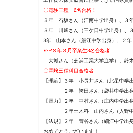
工作物の保安監督に従事できる国
〇電験三種 6名合格！
３年 石坂さん（江南中学出身）、３
３年 川﨑さん（三ケ日中学出身）、
3年 山本さん（細江中学出身）、２年
※R８年３月卒業生3名合格者
大城さん（芝浦工業大学進学）、鈴木
〇電験三種科目合格者
【理論】３年 小長井さん（北星中学
２年 袴田さん（袋井中学出身
【電力】２年 中村さん（庄内中学出
２年土木科 山内さん（入野中
【法規】２年 菅谷さん（細江中学出
おめでとうございます！