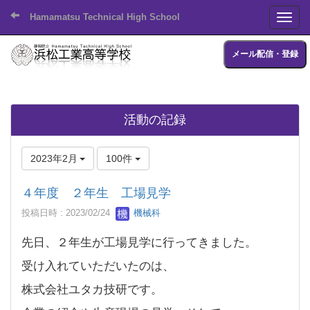
Hamamatsu Technical High School
Toggl
メール配信・登録
活動の記録
2023年2月
100件
４年度 ２年生 工場見学
投稿日時 : 2023/02/24
機械科
先日、２年生が工場見学に行ってきました。
受け入れていただいたのは、
株式会社ユタカ技研です。