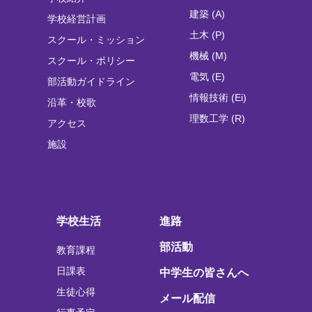
建築 (A)
学校経営計画
土木 (P)
スクール・ミッション
機械 (M)
スクール・ポリシー
電気 (E)
部活動ガイドライン
情報技術 (Ei)
沿革・校歌
理数工学 (R)
アクセス
施設
学校生活
進路
部活動
教育課程
日課表
中学生の皆さんへ
生徒心得
メール配信