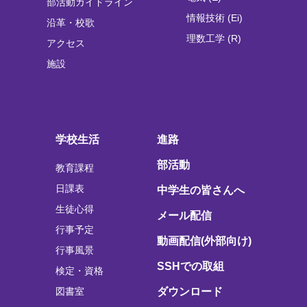
部活動ガイドライン
情報技術 (Ei)
沿革・校歌
理数工学 (R)
アクセス
施設
学校生活
進路
部活動
教育課程
日課表
中学生の皆さんへ
生徒心得
メール配信
行事予定
動画配信(外部向け)
行事風景
SSHでの取組
検定・資格
図書室
ダウンロード