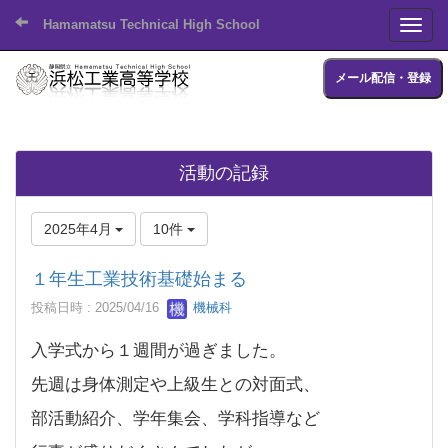
Hamamatsu Technical High School
Toggl
メール配信・登録
活動の記録
2025年4月
10件
１年生工業技術基礎始まる
投稿日時 : 2025/04/16
機械科
入学式から１週間が過ぎました。
先週は身体測定や上級生との対面式、
部活動紹介、学年集会、学科指導など