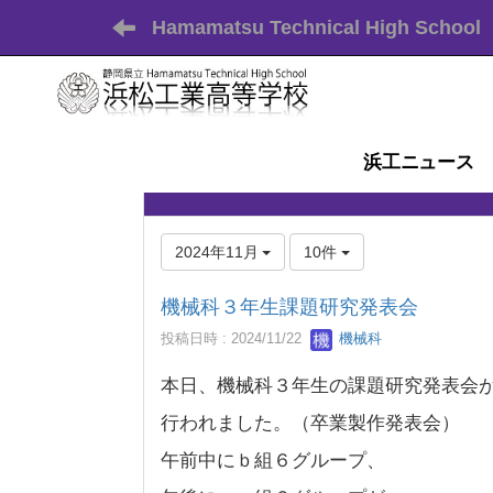
Hamamatsu Technical High School
浜工ニュース
2024年11月
10件
機械科３年生課題研究発表会
投稿日時 : 2024/11/22
機械科
本日、機械科３年生の課題研究発表会
行われました。（卒業製作発表会）
午前中にｂ組６グループ、