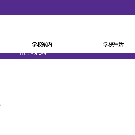
学校案内
学校生活
活動の記録
学校経営計画(学校自己評価)
スクール・ミッション
スクール・ポリシー
部活動ガイドライン
沿革・校歌
学校紹介
アクセス
施設
災害時の対応
検定・資格
教育相談室
学科紹介
教育課程
生徒心得
行事予定
行事風景
学校給食
部活動
日課表
図書室
進路
が