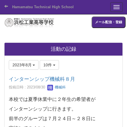
Hamamatsu Technical High School
Toggl
メール配信・登録
活動の記録
2023年8月
10件
インターンシップ機械科８月
投稿日時 : 2023/08/30
機械科
本校では夏季休業中に２年生の希望者が
インターンシップに行きます。
前半のグループは７月２４日～２８日に