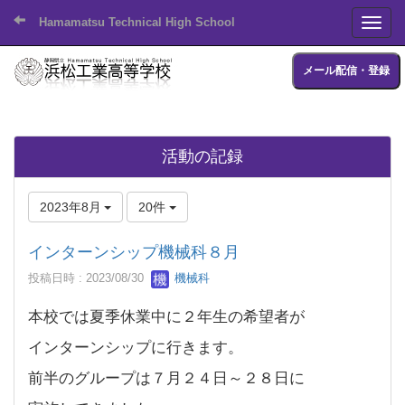
Hamamatsu Technical High School
Toggl
メール配信・登録
活動の記録
2023年8月
20件
インターンシップ機械科８月
投稿日時 : 2023/08/30
機械科
本校では夏季休業中に２年生の希望者が
インターンシップに行きます。
前半のグループは７月２４日～２８日に