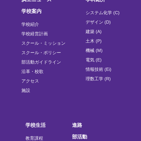
学校案内
システム化学 (C)
デザイン (D)
学校紹介
建築 (A)
学校経営計画
土木 (P)
スクール・ミッション
機械 (M)
スクール・ポリシー
電気 (E)
部活動ガイドライン
情報技術 (Ei)
沿革・校歌
理数工学 (R)
アクセス
施設
学校生活
進路
部活動
教育課程