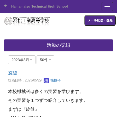
Hamamatsu Technical High School
Toggl
メール配信・登録
活動の記録
2023年5月
50件
旋盤
投稿日時 : 2023/05/29
機械科
本校機械科は多くの実習を学びます。
その実習を１つずつ紹介していきます。
まずは『旋盤』