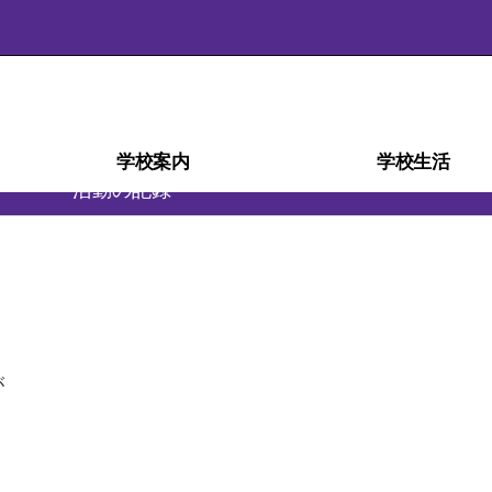
学校案内
学校生活
活動の記録
学校経営計画(学校自己評価)
スクール・ミッション
スクール・ポリシー
部活動ガイドライン
沿革・校歌
学校紹介
アクセス
施設
災害時の対応
検定・資格
教育相談室
学科紹介
教育課程
生徒心得
行事予定
行事風景
学校給食
部活動
日課表
図書室
進路
が