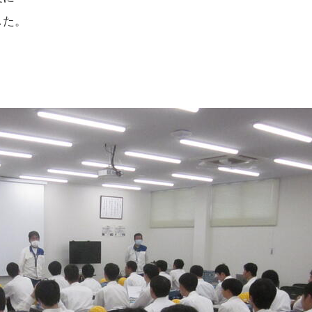
した。
。