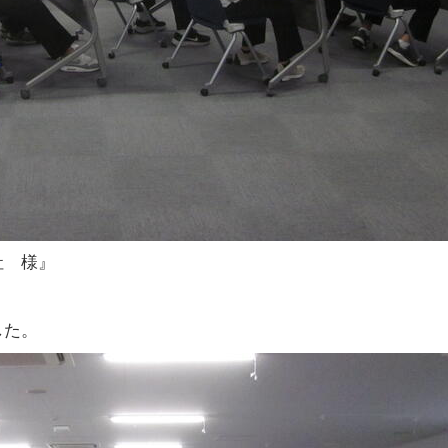
社 様』
した。