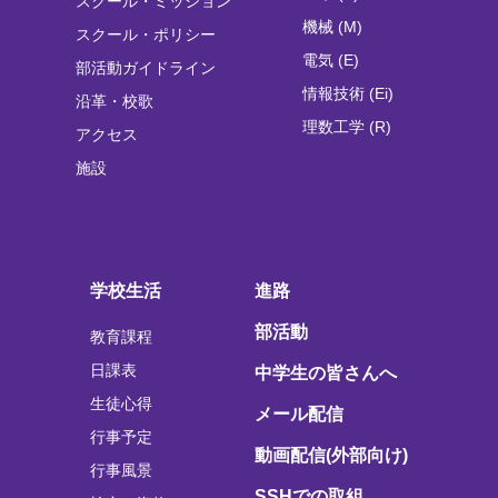
スクール・ミッション
機械 (M)
スクール・ポリシー
電気 (E)
部活動ガイドライン
情報技術 (Ei)
沿革・校歌
理数工学 (R)
アクセス
施設
学校生活
進路
部活動
教育課程
日課表
中学生の皆さんへ
生徒心得
メール配信
行事予定
動画配信(外部向け)
行事風景
SSHでの取組