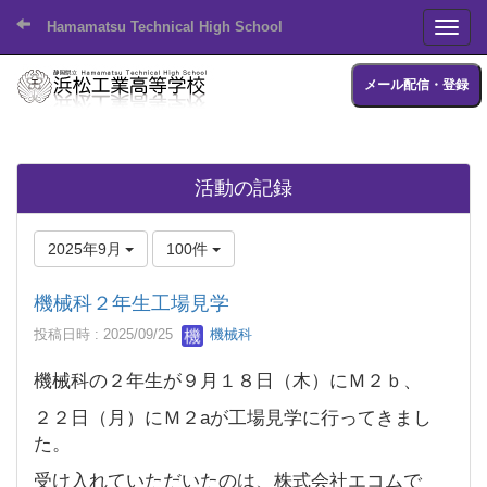
Hamamatsu Technical High School
Toggl
メール配信・登録
活動の記録
2025年9月
100件
機械科２年生工場見学
投稿日時 : 2025/09/25
機械科
機械科の２年生が９月１８日（木）にＭ２ｂ、
２２日（月）にＭ２aが工場見学に行ってきまし
た。
受け入れていただいたのは、株式会社エコムで