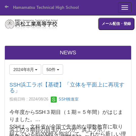
Hamamatsu Technical High School
Toggl
メール配信・登録
NEWS
2024年8月
50件
SSH浜工ラボ【基礎】「立体を平面上に再現す
る」
投稿日時 : 2024/08/26
SSH推進室
今年度からSSH３期目（１期＝５年間）がはじま
りました。
SSHは、文科省が全国で先進的な理数教育に取り
浜工の３期目の目玉の一つが「浜工ラボ」。
組んでいる約200校を指定して、これから新しい理