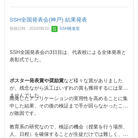
また、指導する浜工生は専門知識の価値を再認識
していくことが、この浜工ラボ基礎編のねらいで
SSH全国発表会(神戸) 結果発表
す。
投稿日時 : 2024/08/10
SSH推進室
SSH全国発表会の3日目は、代表校による全体発表と
表彰式でした。
ポスター発表賞や奨励賞
など様々な賞がありました
が、残念ながら浜工はいずれの賞も獲得するには至り
ませんでした。
開発したアプリケーションの実用性を高めることに集
中した結果、その後の検証まで手が回らなかったこと
が敗因です。
教育系の研究なので、検証の機会（授業を行う場所、
人、日程）を確保することが生徒だけでは難しく、渡