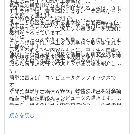
浜工は言わずと知れた工業高校。
数教育の研究開発をするものです。
SSHでは純粋に工業高校と呼ばれる学校は、浜工
浜工ラボでは、普通高校にはない工業高校ならで
と京都工学院だけ。
はの特色を活かした取組です。
あとは各地区を代表する進学校（普通高校）ばか
浜工には８つの学科があり、それぞれに専門的な
その第１弾として、「浜工ラボ基礎編」を実施し
り。
機材がそろっています。
ました。
そして、それを指導する教員、それを使いこなす
この基礎編では、浜工８つの学科で取り組まれて
生徒がいます。
いる基本的な学習内容をもとに、中学生へ自由研
他校にはない人材、機材を活用した研究交流を進
まずは、「立体を平面上に再現する」と題して実
究の場を提供しようという取組です。
めようというのが「浜工ラボ」なのです。
施した情報技術科での浜工ラボ基礎編を紹介しま
す。
簡単に言えば、コンピュータグラフィックスで
す。
「ワイヤフレーム」という、物体の頂点を針金で
空間に存在する物体（立体）をコンピュータの画
結んで描いた図形をコンピュータの描きます。
面上（平面上）に描きます。
これを実現するには、中学校で学ぶ「三角形の相
実際に写真を撮ったようなコンピュータグラフィ
似」の知識が必須。
ックをゲームなどでよく見かけますが、そんなレ
続きを読む
学んだ知識を、テストの問題を解くために使うだ
ベルの高いことはやりません。
けでなく、現実の社会の中で活用することを中学
生に学んでもらい、夏休みの自由研究とします。