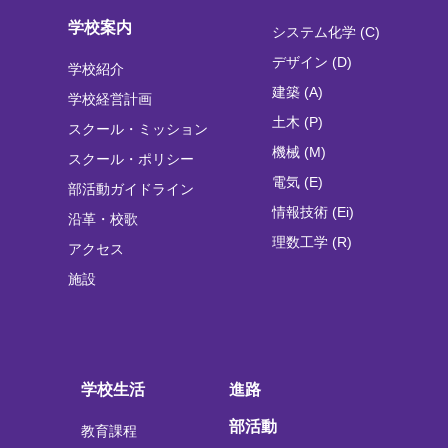
学校案内
システム化学 (C)
デザイン (D)
学校紹介
建築 (A)
学校経営計画
土木 (P)
スクール・ミッション
機械 (M)
スクール・ポリシー
電気 (E)
部活動ガイドライン
情報技術 (Ei)
沿革・校歌
理数工学 (R)
アクセス
施設
学校生活
進路
部活動
教育課程