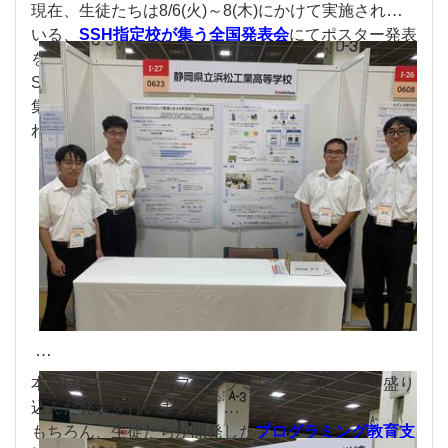
現在、生徒たちは8/6(火)～8(木)にかけて実施されて
いる、
SSH指定校が集う全国発表会
にてポスター発表
を行っています。
SSH指定校として日々研鑽を積んでいる全国200校が
集まる大会だけあって、非常に興味深く熱量の感じら
れるポスターばかりです。
本校は、先日行ったプログラミング教室の内容を盛り
込んだ発表を行いました。
もちろん、生徒たちが開発した
プログラミング教育支