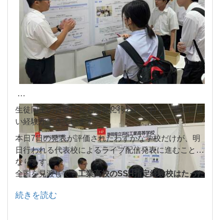
生徒同士の質疑応答も活発に行われており、非常に良
い経験ができています。
本日7日の発表が評価されたわずかな学校だけが、明
日行われる代表校によるライブ配信発表に進むことに
なります。
全国を見渡しても
工業高校のSSH指定経験校はたった
数校
のみ。その中でも
第3期まで進んでいるのはおそ
続きを読む
らく浜工のみ
です。
その誇りと責任感をもって、精一杯この1日を過ごし