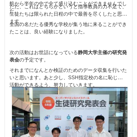
航から半年の中で全て盛り込むことができませんでし
ただ、これはどちらかというと指導教員の力不足で、
た。
生徒たちは限られた日程の中で最善を尽くしたと思い
ます。
全国の名だたる優秀な学校が集う地に来ることができ
たことは、良い経験になりました。
次の活動はお世話になっている
静岡大学主催の研究発
表会
の予定です。
それまでになんとか検証のためのデータ収集を行いた
いと思います。
あと少し、SSH指定校の名に恥じない
活動ができるよう、努力していきます。