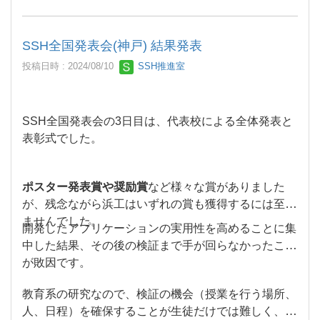
また、指導する浜工生は専門知識の価値を再認識
していくことが、この浜工ラボ基礎編のねらいで
SSH全国発表会(神戸) 結果発表
す。
投稿日時 : 2024/08/10
SSH推進室
SSH全国発表会の3日目は、代表校による全体発表と
表彰式でした。
ポスター発表賞や奨励賞
など様々な賞がありました
が、残念ながら浜工はいずれの賞も獲得するには至り
ませんでした。
開発したアプリケーションの実用性を高めることに集
中した結果、その後の検証まで手が回らなかったこと
が敗因です。
教育系の研究なので、検証の機会（授業を行う場所、
人、日程）を確保することが生徒だけでは難しく、渡