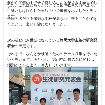
航から半年の中で全て盛り込むことができませんでし
ただ、これはどちらかというと指導教員の力不足で、
た。
生徒たちは限られた日程の中で最善を尽くしたと思い
ます。
全国の名だたる優秀な学校が集う地に来ることができ
たことは、良い経験になりました。
次の活動はお世話になっている
静岡大学主催の研究発
表会
の予定です。
それまでになんとか検証のためのデータ収集を行いた
いと思います。
あと少し、SSH指定校の名に恥じない
活動ができるよう、努力していきます。