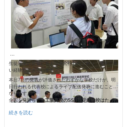
生徒同士の質疑応答も活発に行われており、非常に良
い経験ができています。
本日7日の発表が評価されたわずかな学校だけが、明
日行われる代表校によるライブ配信発表に進むことに
なります。
全国を見渡しても
工業高校のSSH指定経験校はたった
数校
のみ。その中でも
第3期まで進んでいるのはおそ
続きを読む
らく浜工のみ
です。
その誇りと責任感をもって、精一杯この1日を過ごし