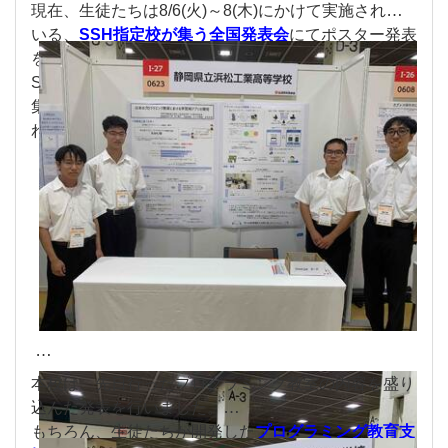
現在、生徒たちは8/6(火)～8(木)にかけて実施されて
いる、
SSH指定校が集う全国発表会
にてポスター発表
を行っています。
SSH指定校として日々研鑽を積んでいる全国200校が
集まる大会だけあって、非常に興味深く熱量の感じら
れるポスターばかりです。
本校は、先日行ったプログラミング教室の内容を盛り
込んだ発表を行いました。
もちろん、生徒たちが開発した
プログラミング教育支