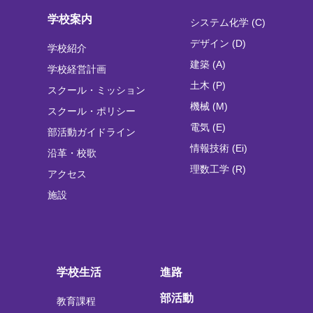
学校案内
システム化学 (C)
デザイン (D)
学校紹介
建築 (A)
学校経営計画
土木 (P)
スクール・ミッション
機械 (M)
スクール・ポリシー
電気 (E)
部活動ガイドライン
情報技術 (Ei)
沿革・校歌
理数工学 (R)
アクセス
施設
学校生活
進路
部活動
教育課程