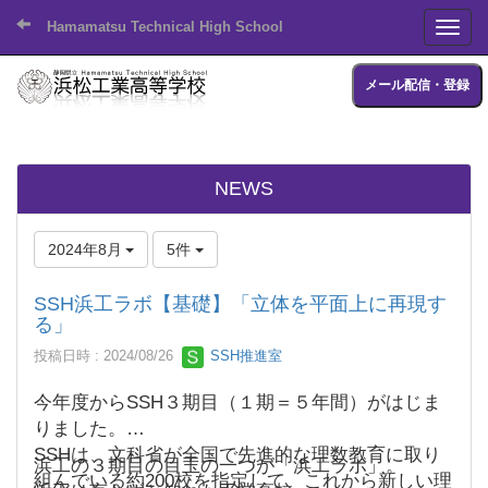
Hamamatsu Technical High School
Toggl
メール配信・登録
NEWS
2024年8月
5件
SSH浜工ラボ【基礎】「立体を平面上に再現す
る」
投稿日時 : 2024/08/26
SSH推進室
今年度からSSH３期目（１期＝５年間）がはじま
りました。
SSHは、文科省が全国で先進的な理数教育に取り
浜工の３期目の目玉の一つが「浜工ラボ」。
組んでいる約200校を指定して、これから新しい理