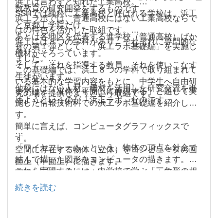
浜工は言わずと知れた工業高校。
数教育の研究開発をするものです。
SSHでは純粋に工業高校と呼ばれる学校は、浜工
浜工ラボでは、普通高校にはない工業高校ならで
と京都工学院だけ。
はの特色を活かした取組です。
あとは各地区を代表する進学校（普通高校）ばか
浜工には８つの学科があり、それぞれに専門的な
その第１弾として、「浜工ラボ基礎編」を実施し
り。
機材がそろっています。
ました。
そして、それを指導する教員、それを使いこなす
この基礎編では、浜工８つの学科で取り組まれて
生徒がいます。
いる基本的な学習内容をもとに、中学生へ自由研
他校にはない人材、機材を活用した研究交流を進
まずは、「立体を平面上に再現する」と題して実
究の場を提供しようという取組です。
めようというのが「浜工ラボ」なのです。
施した情報技術科での浜工ラボ基礎編を紹介しま
す。
簡単に言えば、コンピュータグラフィックスで
す。
「ワイヤフレーム」という、物体の頂点を針金で
空間に存在する物体（立体）をコンピュータの画
結んで描いた図形をコンピュータの描きます。
面上（平面上）に描きます。
これを実現するには、中学校で学ぶ「三角形の相
実際に写真を撮ったようなコンピュータグラフィ
似」の知識が必須。
ックをゲームなどでよく見かけますが、そんなレ
続きを読む
学んだ知識を、テストの問題を解くために使うだ
ベルの高いことはやりません。
けでなく、現実の社会の中で活用することを中学
生に学んでもらい、夏休みの自由研究とします。