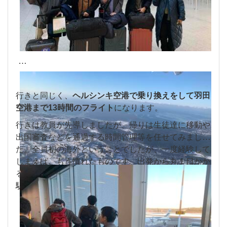
行きと同じく、
ヘルシンキ空港で乗り換えをして羽田
空港まで13時間のフライト
になります。
行きは教員が先導しましたが、帰りは生徒達に移動や
出国審査などを通過する時間管理等を任せてみまし
た。全員初の海外ということでしたが、一度経験して
しまえば、もう慣れたものです。出発から丸１日かか
る大移動でしたが、大きなトラブルもなく無事に浜松
駅に到着しました。