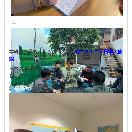
本研修の最後となる訪問先は、
在エストニア日本大使
館
。
日本の緑茶を飲みながら、松村大使に本研修の報告を
しました。久しぶりに飲んだ緑茶に懐かしさを感じつ
つも、エストニアで感じた魅力について話をしまし
お忙しい中の対応、ありがとうございました。
た。
小国ながらも美しい街並みが残り、素晴らしいIT
基盤を土台にして多くのスタートアップ企業が生まれ
るエストニアは
本当に興味深い国でした。生徒達もま
たエストニアに必ず来たいとのことでした。