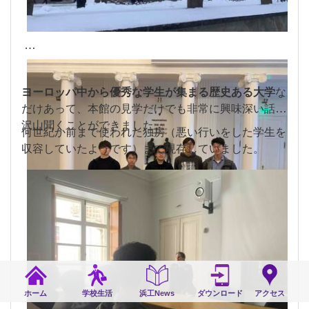
ヨーロッパ中から優秀な学生が集まる歴史ある大学
な
だけあって、本館の見学だけでも非常に興味深い話を
沢山聞くことができました。
何世紀か前まで使われた独房（悪い行いをした学生を
収容していたようです）まで現存していました。
ホーム
学校生活
浜工News
ダウンロード
アクセス