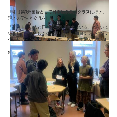
まずは
第3外国語として日本語を学ぶクラス
に行き、
現地の学生と交流をしました。
「エストニア人と日本人の気質は似ている」と聞いて
いましたがまさしくその通りで、真面目でシャイな学
生も多かったのですが、とても暖かく迎え入れてくれ
ました。グループワークが終わる頃にはすっかり打ち
解けて、記念撮影をするグループも。