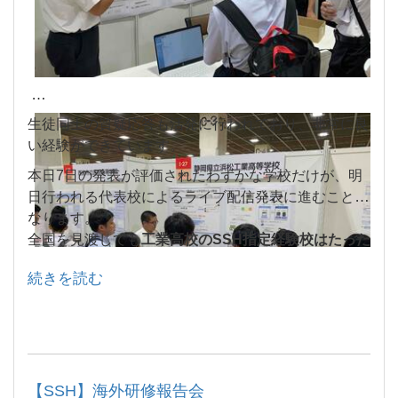
生徒同士の質疑応答も活発に行われており、非常に良
い経験ができています。
本日7日の発表が評価されたわずかな学校だけが、明
日行われる代表校によるライブ配信発表に進むことに
なります。
全国を見渡しても
工業高校のSSH指定経験校はたった
数校
のみ。その中でも
第3期まで進んでいるのはおそ
続きを読む
らく浜工のみ
です。
その誇りと責任感をもって、精一杯この1日を過ごし
ていきたいと思います。
【SSH】海外研修報告会