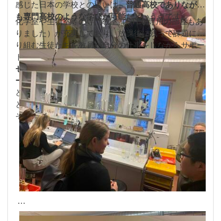
感じた日本の学校との違いは、
普通高校でありながら
も専門高校のような学びが可能
だという点です。
化学室や生物室等の専門教室（STEM専用の部屋もあ
りました）が充実しており、放課後に残って課題に取
り組む生徒たちを教員が自分の仕事をしながらサポー
トしていました。
実際に訪問した生徒達は、
サイバー
セキュリティの授業が実施されていたこともあってヤ
ーンポスカ高校が実業高校であると勘違いしていた
ほ
どです。部活動のような課外活動はあまりないとのこ
とでしたが、教育先進国である北欧の豊かな学びが、
そこにはありました。