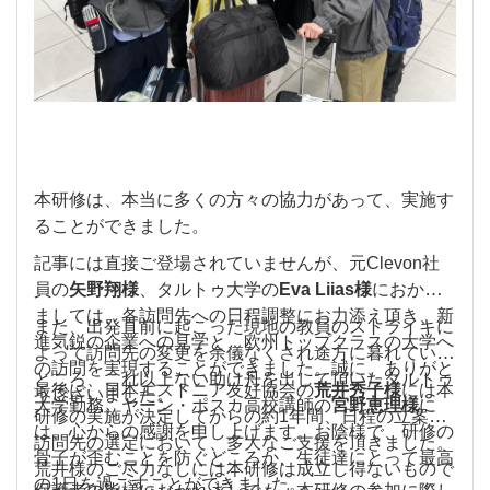
本研修は、本当に多くの方々の協力があって、実施す
ることができました。
記事には直接ご登場されていませんが、元Clevon社
員の
矢野翔様
、タルトゥ大学の
Eva Liias様
におかれ
ましては、各訪問先への日程調整にお力添え頂き、新
また、出発直前に起こった現地の教員のストライキに
進気鋭の企業への見学と、欧州トップクラスの大学へ
よって訪問先の変更を余儀なくされ途方に暮れていた
の訪問を実現することができました。誠に、ありがと
ところ、これ以上ない助け舟を出して頂いた
タルトゥ
最後に、日本エストニア友好協会の
荒井秀子様
には本
うございました。
大学勤務、ヤーン・ポスカ高校講師の
宮野恵理様
に
研修の実施が決定してからの約1年間、日程の立案や
は、心からの感謝を申し上げます。お陰様で、研修の
訪問先の選定において、多大なご支援を頂きました。
骨子が歪むことを防ぐどころか、生徒達にとって最高
荒井様のご尽力なしには本研修は成立し得ないもので
の1日を過ごすことができました。