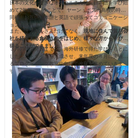
日本の文化が好きなオスカルさんは、日本語を学び始
めて2年目ということで、ヤーン・ポスカ高校の時と
同様、お互い日本語と英語で頑張ってコミュニケーシ
ョンを取りました。
また、オスカルさんだけでなく、
現地に住んで貿易会
社を経営する倉橋さんをはじめ、様々な方から学びを
得ることができました
。
３月の研究発表までに、海外研修で得た学びをもとに
したプロトタイプを完成させ、来年度の８月に実施す
るプログラミング教室に向けて改良を進めていきま
す。