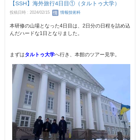
【SSH】海外旅行4日目①（タルトゥ大学）
投稿日時 : 2024/02/15
情報技術科
本研修の山場となった4日目は、2日分の日程を詰め込
んだハードな1日となりました。
。
まずは
タルトゥ大学
へ行き、本館のツアー見学