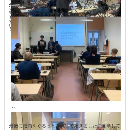
そして、その発表を聞いた別の情報関係の先生が、ま
か、等の質問がありました。ここまでの研修で、日常
さしくつい先ほど説明を聞いた、
タルトゥ大学で開発
会話ならば英語でなんとかなると手ごたえを感じてい
されたプログラミング学習の支援ソフトを活用してい
た生徒達でしたが、英語での質疑応答はまだまだ難し
る
とのことで、急遽お話を聞かせて頂けることになり
いようでした。
ました。
最後に校内をぐるっと案内して頂きました。見学して