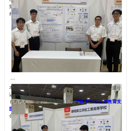
集まる大会だけあって、非常に興味深く熱量の感じら
れるポスターばかりです。
本校は、先日行ったプログラミング教室の内容を盛り
込んだ発表を行いました。
もちろん、生徒たちが開発した
プログラミング教育支
援アプリケーション「Uuring」
に関しても、実際に
会場に展示し、来場者の方々に試用して頂きました。