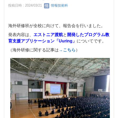
投稿日時 : 2024/03/21
情報技術科
海外研修班が全校に向けて、報告会を行いました。
発表内容は、
エストニア渡航
と
開発したプログラム教
育支援アプリケーション「Uuring」
についてです。
（海外研修に関する記事は
→こちら
）