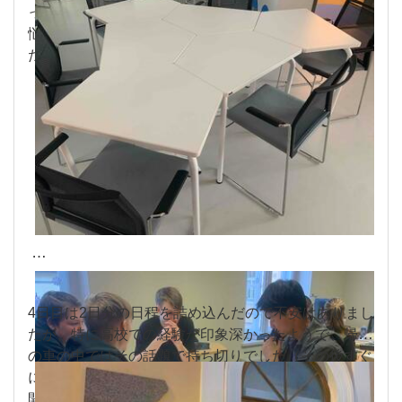
ってからというものの、学校の机の狭さには日々頭を
悩ませていたので、日本に持ち帰りたいぐらいでし
た。
4日目は2日分の日程を詰め込んだので不安はありまし
たが、特に高校での経験が印象深かったようで、帰り
の車の中ではその話題で持ち切りでした（その後すぐ
に爆睡していましたが）。次は研修としては最終日、
開発するアプリケーションに関するインタビューと大