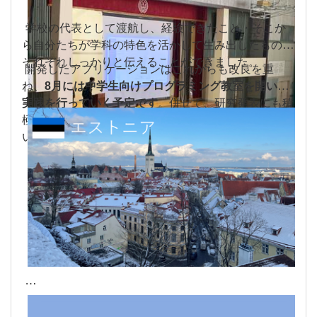
学校の代表として渡航し、経験できたこと・そこか
ら自分たちが学科の特色を活かして生み出したものを
それぞれしっかりと伝えることができました。
開発したアプリケーションはこれからも改良を重
ね、
8月には中学生向けプログラミング教室を開いて
実践を行っていく予定です
。併せて、研究発表にも積
極的に参加し、様々な意見を取り入れていきたいと思
います。