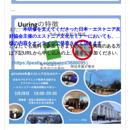
また、
本研修を支えてくださった日本・エストニア友
好協会主催のエストニア文化セミナーにおいても、同
様の内容をオンラインで発表させて頂きます
。
どなたでも無料で参加できますので、ご興味のある方
は下記URLから申し込みの上、是非ご参加ください
。
（https://peatix.com/event/3886095）