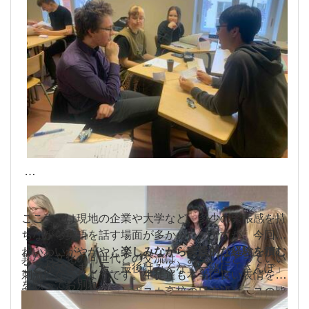
ここまでは現地の企業や大学など、多少の緊張感を持
ちながら英語を話す場面が多かったのですが、今回は
わいわいがやがやと
楽しみながら実践的な経験を積む
異なる文化の同世代との交流は、お互いにとっていい
ことができました
。最後はみんなで一緒に「さんぽ」
刺激になったようです。生徒達も本当に良い表情をし
を歌ってお別れ。
ていました。ヤーン・ポスカ高校の日本語クラスの皆
さん、
ありがとうございました。