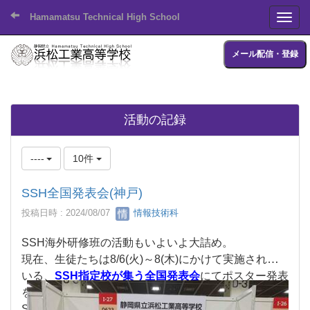
Hamamatsu Technical High School
Toggl
メール配信・登録
活動の記録
----
10件
SSH全国発表会(神戸)
投稿日時 : 2024/08/07
情報技術科
SSH海外研修班の活動もいよいよ大詰め。
現在、生徒たちは8/6(火)～8(木)にかけて実施されて
いる、
SSH指定校が集う全国発表会
にてポスター発表
を行っています。
SSH指定校として日々研鑽を積んでいる全国200校が