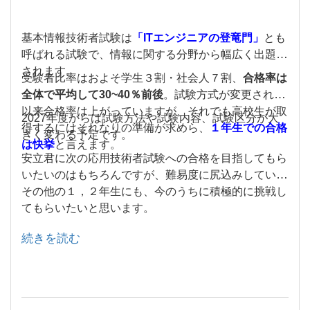
基本情報技術者試験は
「ITエンジニアの登竜門」
とも
呼ばれる試験で、情報に関する分野から幅広く出題が
されます。
受験者比率はおよそ学生３割・社会人７割、
合格率は
全体で平均して30~40％前後
。
試験方式が変更されて
以来合格率は上がっていますが、それでも高校生が取
2027年度からは試験方法や試験内容、試験区分が大
得するにはそれなりの準備が求めら、
１年生での合格
きく変わる予定です。
は快挙
と言えます
。
安立君に次の応用技術者試験への合格を目指してもら
いたいのはもちろんですが、難易度に尻込みしている
その他の１，２年生にも、今のうちに積極的に挑戦し
てもらいたいと思います。
続きを読む