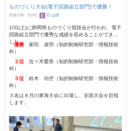
ものづくり大会(電子回路組立部門)で優勝！
投稿日時 : 02/02
Ei:山田
1/31(土)に静岡県ものづくり競技会が行われ、電子
回路組立部門で優秀な成績を収めることができま
した。
優勝
家田 凌羽（知的制御研究部・情報技術
科）
２位
佐々木愛美（知的制御研究部・情報技術
科）
３位
鈴木 珀空（知的制御研究部・情報技術
科）
３名は８月の東海大会に出場し、全国大会を目指
します。