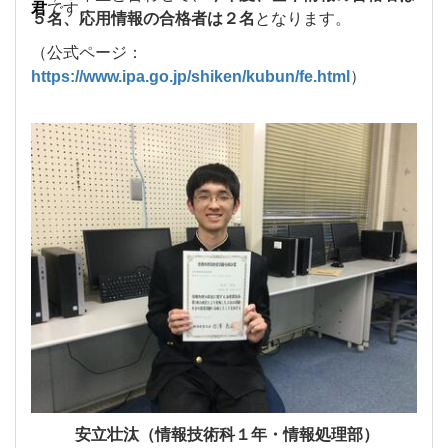
君
です。
５名、応用情報の合格者は２名
となります。
（公式ページ：
https://www.ipa.go.jp/shiken/kubun/fe.html
）
安立壮汰（情報技術科１年・情報処理部）