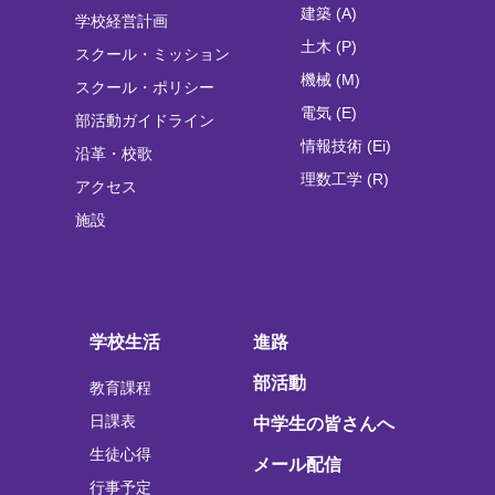
建築 (A)
学校経営計画
土木 (P)
スクール・ミッション
機械 (M)
スクール・ポリシー
電気 (E)
部活動ガイドライン
情報技術 (Ei)
沿革・校歌
理数工学 (R)
アクセス
施設
学校生活
進路
部活動
教育課程
日課表
中学生の皆さんへ
生徒心得
メール配信
行事予定