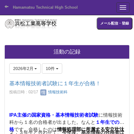
Hamamatsu Technical High School
Toggl
メール配信・登録
活動の記録
2026年2月
10件
基本情報技術者試験に１年生が合格！
投稿日時 : 02/17
情報技術科
IPA主催の国家資格・基本情報技術者試験
に情報技術
科から１名の合格者が出ました。なんと
１年生での合
格
です。合格したのは
情報処理部に所属する安立壮汰
２，３年生と合わせて、
今年度、基本情報の合格者は