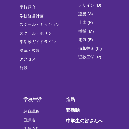
デザイン (D)
学校紹介
建築 (A)
学校経営計画
土木 (P)
スクール・ミッション
機械 (M)
スクール・ポリシー
電気 (E)
部活動ガイドライン
情報技術 (Ei)
沿革・校歌
理数工学 (R)
アクセス
施設
学校生活
進路
部活動
教育課程
日課表
中学生の皆さんへ
生徒心得