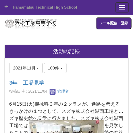
Hamamatsu Technical High School
Toggl
メール配信・登録
活動の記録
2021年11月
100件
3年 工場見学
投稿日時 : 2021/11/04
管理者
6月15日(火)機械科３年の２クラスが、進路を考える
きっかけの１つとして、スズキ株式会社湖西工場とス
ズキ歴史館へ見学に行きました。スズキ株式会社湖西
工場では、従業員の方の講話や工場内の施設を見学し
たことで、将来働く自分の姿が想像でき、今後の進路