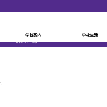
学校案内
学校生活
活動の記録
学校経営計画(学校自己評価)
スクール・ミッション
スクール・ポリシー
部活動ガイドライン
沿革・校歌
学校紹介
アクセス
施設
災害時の対応
検定・資格
教育相談室
学科紹介
教育課程
生徒心得
行事予定
行事風景
学校給食
部活動
日課表
図書室
進路
て、