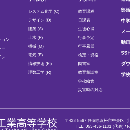
部
システム化学 (C)
教育課程
デザイン (D)
日課表
中
建築 (A)
生徒心得
メ
土木 (P)
行事予定
ション
動画
機械 (M)
行事風景
シー
SS
電気 (E)
検定・資格
イン
情報技術 (Ei)
図書室
ダ
理数工学 (R)
教育相談室
学
学校給食
災害時の対応
〒433-8567 静岡県浜松市中央区
TEL: 053-436-1101 (代表) / F