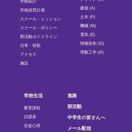
学校紹介
建築 (A)
学校経営計画
土木 (P)
スクール・ミッション
機械 (M)
スクール・ポリシー
電気 (E)
部活動ガイドライン
情報技術 (Ei)
沿革・校歌
理数工学 (R)
アクセス
施設
学校生活
進路
部活動
教育課程
日課表
中学生の皆さんへ
生徒心得
メール配信