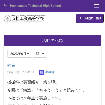
Hamamatsu Technical High School
Toggl
メール配信・登録
活動の記録
2023年6月
5件
鋳造
投稿日時 : 2023/06/15
機械科
機械科の実習紹介、第２弾。
今回は『鋳造』「ちゅうぞう」と読みます。
本校では１年生で実施します。