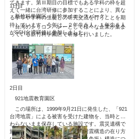
てきます。第Ⅲ期目の目標でもある学科の枠を超
1日目
えて一緒に台湾研修に参加することにより、異な
新竹科学園区（新竹サイエンスパーク）
る学年や学科の生徒との研究交流を行うことを期
待しています。今年は、２年生５人、１年生５人
台湾のシリコンバレーとして様々な企業が集ま
がSSH台湾研修に参加しました。
っている新竹科学園区で研修を行いました。
2日目
921地震教育園区
この場所は、1999年9月21日に発生した、「921
台湾地震」による被害を受けた建物を、当時と変
わらないまま保存している施設です。震災遺構で
施設研修を行い、地震の影響と耐震構造の在り方
について現地調査を行い、耐震（免振）構造につ