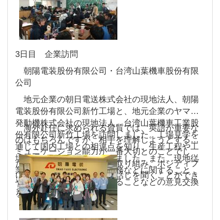
3日目 企業訪問
朝陽電装股份有限公司・台湾山葉機車股份有限
公司
地元企業の朝日電送株式会社の現地法人、朝陽
電装股份有限公司新竹工場と、地元企業のヤマハ
発動機株式会社の現地法人、台湾山葉機車工業股
海外赴任に求められる資質では、英語が重要な
份有限公司新竹工場を訪問しました。工場見学を
のはもちろんですが、相手を理解しようとするコ
通じて国内工場との相違点を知り、生産工程や工
ミュニケーション能力が一番大切とのことでし
場管理について理解を深めました。また、現地従
た。また、積極的に物事に取り組み、ポジティブ
業員との交流では、海外勤務などに関すること
に考える力も大切というお話しを聞くことができ
や、生徒研究テーマに関することなどの意見交換
ました。
を行いました。