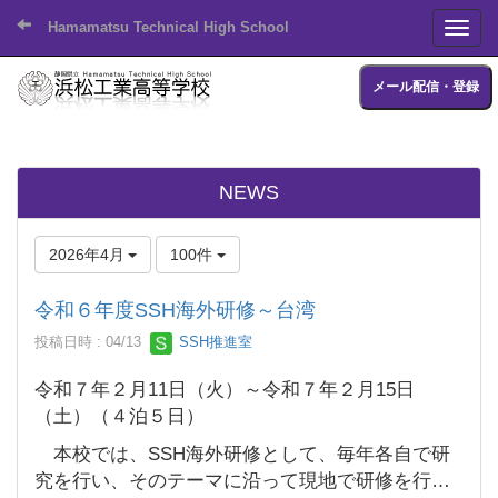
Hamamatsu Technical High School
Toggl
メール配信・登録
NEWS
2026年4月
100件
令和６年度SSH海外研修～台湾
投稿日時 : 04/13
SSH推進室
令和７年２月11日（火）～令和７年２月15日
（土）（４泊５日）
本校では、SSH海外研修として、毎年各自で研
究を行い、そのテーマに沿って現地で研修を行っ