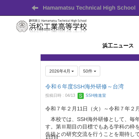
Hamamatsu Technical High School
浜工ニュース
2026年4月
50件
令和６年度SSH海外研修～台湾
投稿日時 : 04/13
SSH推進室
令和７年２月11日（火）～令和７年２
本校では、SSH海外研修として、毎
す。第Ⅲ期目の目標でもある学科の枠
生徒との研究交流を行うことを期待して
1日目