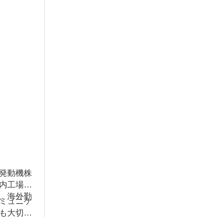
発動機株
内工場と
、海外勤
ミュニケ
も大切と