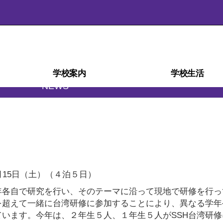
学校案内
学校生活
NEWS
学校経営計画(学校自己評価)
スクール・ミッション
スクール・ポリシー
部活動ガイドライン
沿革・校歌
学校紹介
アクセス
施設
災害時の対応
検定・資格
教育相談室
学科紹介
教育課程
生徒心得
行事予定
行事風景
学校給食
部活動
日課表
図書室
進路
月15日（土）（４泊５日）
年各自で研究を行い、そのテーマに沿って現地で研修を行っ
を超えて一緒に台湾研修に参加することにより、異なる学年
います。今年は、２年生５人、１年生５人がSSH台湾研修