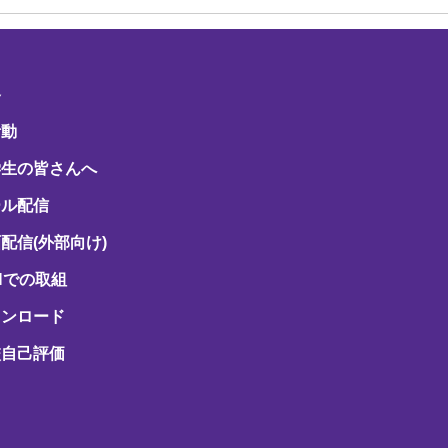
路
活動
学生の皆さんへ
ール配信
配信(外部向け)
Hでの取組
ウンロード
校自己評価