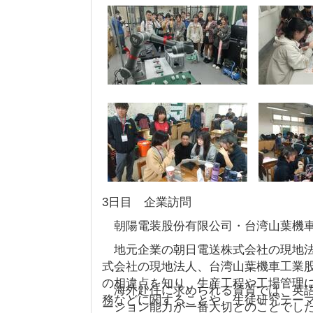
3日目 企業訪問
朝陽電装股份有限公司・台湾山葉機車
地元企業の朝日電送株式会社の現地法
式会社の現地法人、台湾山葉機車工業
の相違点を知り、生産工程や工場管理
海外赴任に求められる資質では、英語
務などに関することや、生徒研究テー
ーション能力が一番大切とのことでし