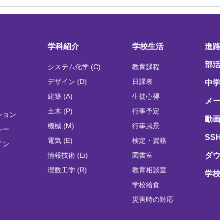
学科紹介
学校生活
進
部
システム化学 (C)
教育課程
デザイン (D)
日課表
中
建築 (A)
生徒心得
メ
土木 (P)
行事予定
ション
動画
機械 (M)
行事風景
シー
SS
電気 (E)
検定・資格
イン
情報技術 (Ei)
図書室
ダ
理数工学 (R)
教育相談室
学
学校給食
災害時の対応