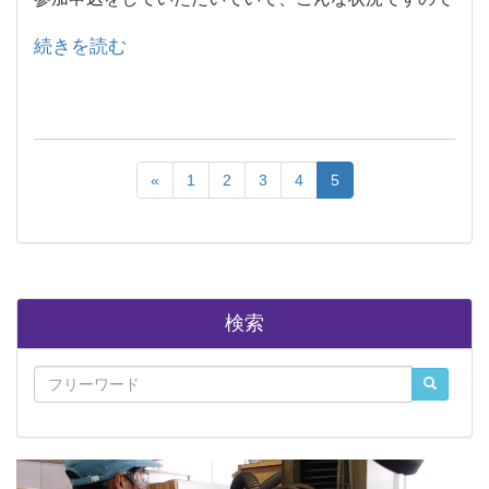
決して無理はしないで下さい。
続きを読む
欠席の場合も、とくに連絡はしていただかなくて結構
です。
«
1
2
3
4
5
検索