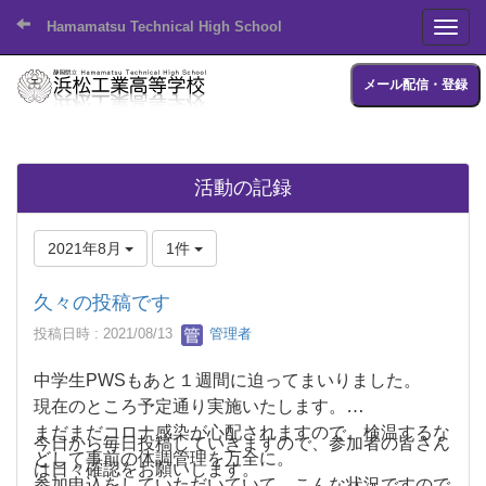
Hamamatsu Technical High School
Toggl
メール配信・登録
活動の記録
2021年8月
1件
久々の投稿です
投稿日時 : 2021/08/13
管理者
中学生PWSもあと１週間に迫ってまいりました。
現在のところ予定通り実施いたします。
まだまだコロナ感染が心配されますので、検温するな
今日から毎日投稿していきますので、参加者の皆さん
どして事前の体調管理を万全に。
は日々確認をお願いします。
参加申込をしていただいていて、こんな状況ですので