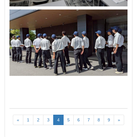
«
1
2
3
4
5
6
7
8
9
»