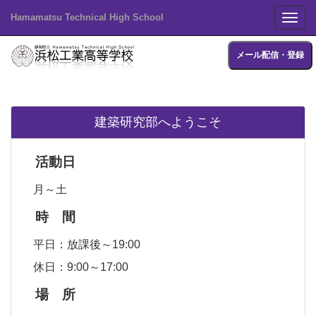
Hamamatsu Technical High School
Toggl
メール配信・登録
建築研究部へようこそ
活動日
月～土
時 間
平日：放課後～19:00
休日：9:00～17:00
場 所