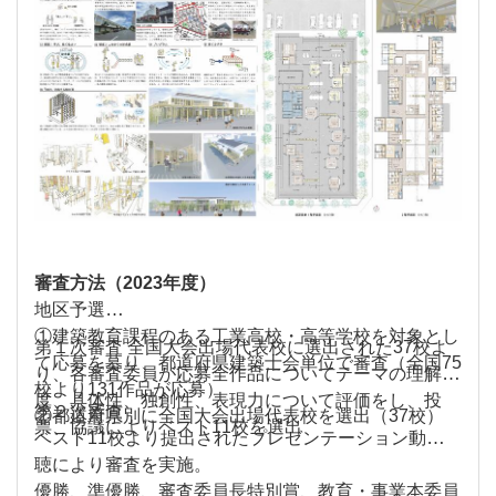
審査方法（2023年度）
地区予選
①建築教育課程のある工業高校・高等学校を対象とし
第１次審査 全国大会出場代表校に選出された37校よ
て応募を募り、都道府県建築士会単位で審査（全国75
り、各審査委員が応募全作品についてテーマの理解
校より131作品が応募）
度、具体性、独創性、表現力について評価をし、投
第２次審査
②都道府県別に全国大会出場代表校を選出（37校）
票、協議によりベスト11校を選出
ベスト11校より提出されたプレゼンテーション動画視
聴により審査を実施。
優勝、準優勝、審査委員長特別賞、教育・事業本委員