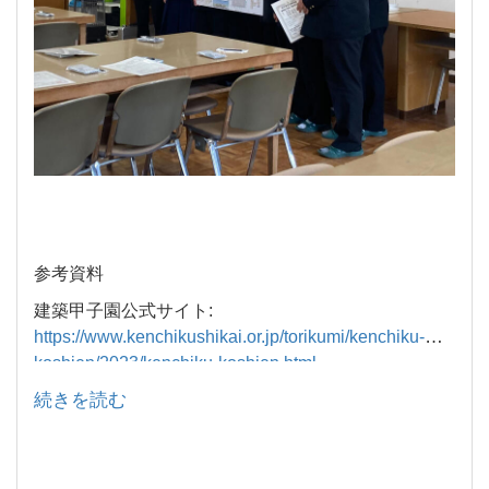
参考資料
建築甲子園公式サイト:
https://www.kenchikushikai.or.jp/torikumi/kenchiku-
koshien/2023/kenchiku-koshien.html
建築甲子園2023 審査結果発表:
続きを読む
https://www.kenchikushikai.or.jp/torikumi/kenchiku-
koshien/2023/kenchiku-koshien-kekka.html