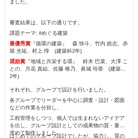
ました。
審査結果は、以下の通りです。
課題テーマ: #めぐる建築
最優秀賞
『循環の建築』 森 快斗、竹内 皓志、赤
堀 光祐、村上 惇 (建築科2年)
奨励賞
『地域と共栄する環』 鈴木 巴菜、大澤 こ
との、月花 真結、佐藤 唯乃、眞城 玲亜 (建築科
2年)
それぞれ、グループで設計を行いました。
各グループでリーダーを中心に調査・設計・図面
などの作業を分担し、
工程管理をしつつ、個人では生まれないアイデア
を出し、グループ設計としての成果物の質・量を
求めて制作しました。
はじめてのグループ設計でしたが、協力し、質の