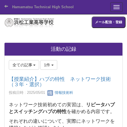
Hamamatsu Technical High School
Toggl
メール配信・登録
活動の記録
全ての記事
1件
【授業紹介】ハブの特性 ネットワーク技術
（３年・選択）
投稿日時 : 2025/05/01
情報技術科
ネットワーク技術初めての実習は、
リピータハブ
とスイッチングハブの特性
を確かめる内容です。
それぞれの違いについて、実際にネットワークを