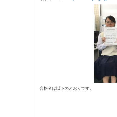
合格者は以下のとおりです。
佐々木
大津 明也（情報処理部）
部）