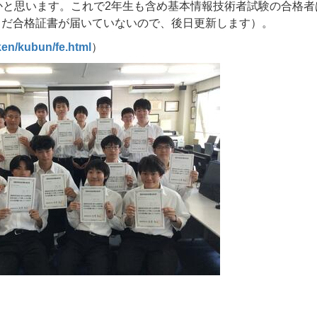
かと思います。これで2年生も含め基本情報技術者試験の合格者
まだ合格証書が届いていないので、後日更新します）。
ken/kubun/fe.html
）
澪弥（陸上競技部）
髙橋 昂暉（理数研究部）