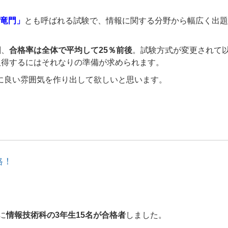
登竜門」
とも呼ばれる試験で、情報に関する分野から幅広く出題
割、
合格率は全体で平均して25％前後
。
試験方式が変更されて
取得するにはそれなりの準備が求められます
。
体に良い雰囲気を作り出して欲しいと思います。
格！
に
情報技術科の3年生15名が
合格者
しました。