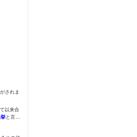
がされま
て以来合
快挙
と言え