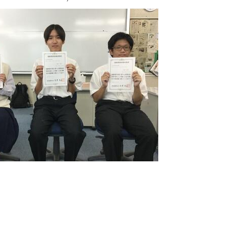
 愛美（知的制御研究
松浦 航亮（情報処理部））