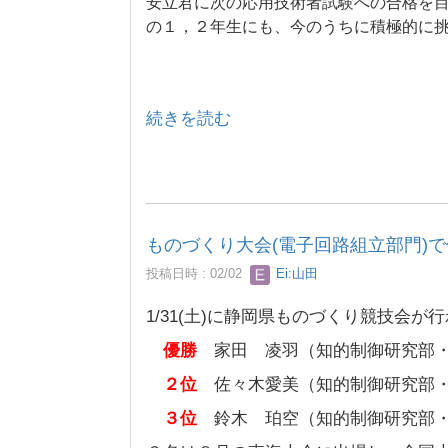
安立君に次の応用技術者試験への合格を
の１，２年生にも、今のうちに積極的に
続きを読む
ものづくり大会(電子回路組立部門)
投稿日時 : 02/02
Ei:山田
1/31(土)に静岡県ものづくり競技会
優勝
家田 凌羽（知的制御研究部・
２位
佐々木愛美（知的制御研究部・
３位
鈴木 珀空（知的制御研究部・