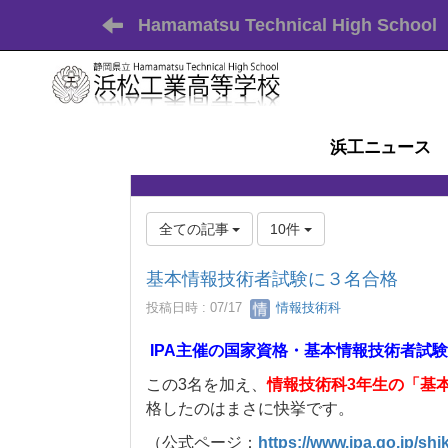
Hamamatsu Technical High School
浜工ニュース
全ての記事
10件
基本情報技術者試験に３名合格
投稿日時 : 07/17
情報技術科
IPA主催の国家資格・基本情報技術者試験
この3名を加え、
情報技術科3年生の「基
格したのはまさに快挙です。
（公式ページ：
https://www.ipa.go.jp/shi