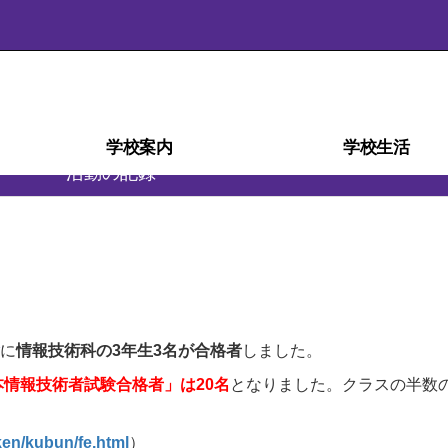
学校案内
学校生活
活動の記録
学校経営計画(学校自己評価)
スクール・ミッション
スクール・ポリシー
部活動ガイドライン
沿革・校歌
学校紹介
アクセス
施設
災害時の対応
検定・資格
教育相談室
学科紹介
教育課程
生徒心得
行事予定
行事風景
学校給食
部活動
日課表
図書室
進路
に
情報技術科の3年生3名が
合格者
しました。
本情報技術者試験合格者」は20名
となりました。クラスの半数
ken/kubun/fe.html
）