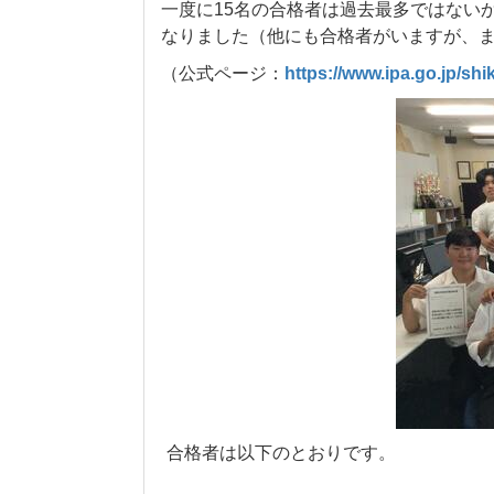
一度に15名の合格者は過去最多ではない
なりました（他にも合格者がいますが、
（公式ページ：
https://www.ipa.go.jp/shi
合格者は以下のとおりです。
青木 奏汰（知的制御研究部）
佐藤 