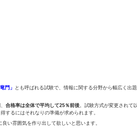
歩
（理数研究部）
寺田 日向（陸上競技部）
崇矢（情報処理部）
山本 武蔵（知的制御研究部）
珀空（ギター部）
弓桁 陽太（情報処理部）
龍ノ介（弓道部）
渡邉 櫂哉（陸上競技部）
登竜門」
とも呼ばれる試験で、情報に関する分野から幅広く出題
割、
合格率は全体で平均して25％前後
。
試験方式が変更されて
取得するにはそれなりの準備が求められます
。
体に良い雰囲気を作り出して欲しいと思います。