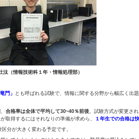
壮汰（情報技術科１年・情報処理部）
登竜門」
とも呼ばれる試験で、情報に関する分野から幅広く出題
割、
合格率は全体で平均して30~40％前後
。
試験方式が変更され
生が取得するにはそれなりの準備が求めら、
１年生での合格は
試験区分が大きく変わる予定です。