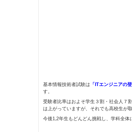
渥美 瑛翔（囲碁・将棋部）
澤木 
市川 天河（情報処理部）
鈴木 
家田 凌羽（知的制御研究部）
鈴木 
岡本 悠馬（茶道部）
鈴木 
基本情報技術者試験は
「ITエンジニアの
す。
受験者比率はおよそ学生３割・社会人７
は上がっていますが、それでも高校生が
今後1,2年生もどんどん挑戦し、学科全