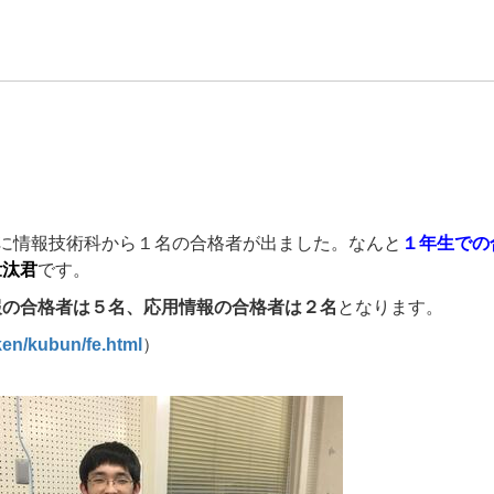
！
に情報技術科から１名の合格者が出ました。なんと
１年生での
壮汰君
です。
報の合格者は５名、応用情報の合格者は２名
となります。
ken/kubun/fe.html
）