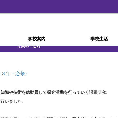
学校案内
学校生活
活動の記録
学校経営計画(学校自己評価)
スクール・ミッション
スクール・ポリシー
部活動ガイドライン
沿革・校歌
学校紹介
アクセス
施設
災害時の対応
検定・資格
教育相談室
学科紹介
教育課程
生徒心得
行事予定
行事風景
学校給食
部活動
日課表
図書室
進路
（３年・必修）
た知識や技術を総動員して探究活動を行っていく
課題研究。
て行いました。