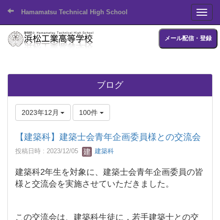
Hamamatsu Technical High School
Toggl
メール配信・登録
ブログ
2023年12月
100件
【建築科】建築士会青年企画委員様との交流会
投稿日時 : 2023/12/05
建築科
建築科2年生を対象に、建築士会青年企画委員の皆
様と交流会を実施させていただきました。
この交流会は、建築科生徒に，若手建築士との交