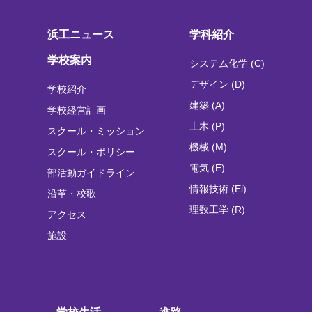
浜工ニュース
学科紹介
学校案内
システム化学 (C)
デザイン (D)
学校紹介
建築 (A)
学校経営計画
土木 (P)
スクール・ミッション
機械 (M)
スクール・ポリシー
電気 (E)
部活動ガイドライン
情報技術 (Ei)
沿革・校歌
理数工学 (R)
アクセス
施設