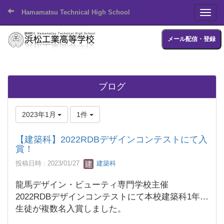
Hamamatsu Technical High School
Toggl
メール配信・登録
ブログ
2023年1月
1件
【建築科】2022RDBデザインコンテストにて入
賞！
投稿日時 : 2023/01/27
建築科
龍馬デザイン・ビューティ専門学校主催
2022RDBデザインコンテストにて本校建築科1年の
生徒が複数名入賞しました。