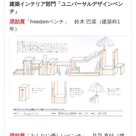
建築インテリア部門「ユニバーサルデザインベン
チ」
奨励賞
「freedomベンチ」 鈴木 巴菜（建築科1
年）
奨励賞
「みんなに優しいベンチ」 月花 真結（建