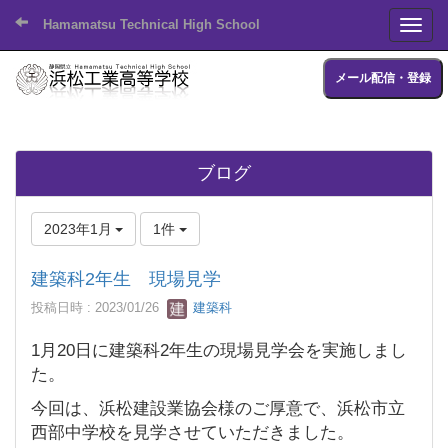
Hamamatsu Technical High School
Toggl
メール配信・登録
ブログ
2023年1月
1件
建築科2年生 現場見学
投稿日時 : 2023/01/26
建築科
1月20日に建築科2年生の現場見学会を実施しまし
た。
今回は、浜松建設業協会様のご厚意で、浜松市立
西部中学校を見学させていただきました。