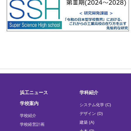
浜工ニュース
学科紹介
学校案内
システム化学 (C)
デザイン (D)
学校紹介
建築 (A)
学校経営計画