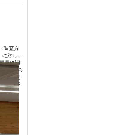
「調査方
」に対し
闇雲に調
目は、その
究も、伝
誤しなが