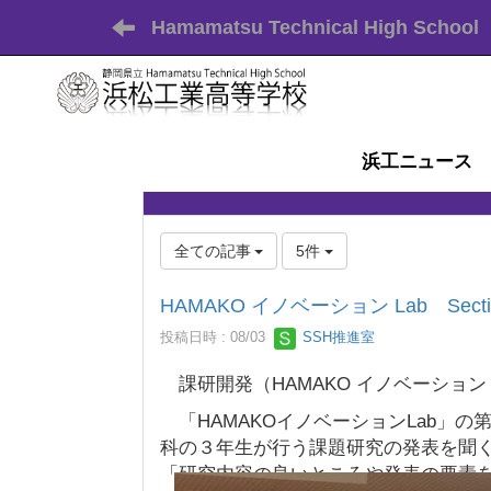
Hamamatsu Technical High School
浜工ニュース
全ての記事
5件
HAMAKO イノベーション Lab Se
投稿日時 : 08/03
SSH推進室
課研開発（HAMAKO イノベーション L
「HAMAKOイノベーションLab」
科の３年生が行う課題研究の発表を聞
「研究内容の良いところや発表の要素