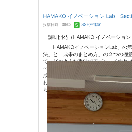
HAMAKO イノベーション Lab Se
投稿日時 : 08/03
SSH推進室
課研開発（HAMAKO イノベーション L
「HAMAKOイノベーションLab」
法」と「成果のまとめ方」の２つの極
て、どのような手法でアプローチすれ
べるのではなく、効率的かつ効果的な
成果を社会に届けるための「報告書」
わらなければ全く意味をもたなくなっ
ら探していくものです。そして、その