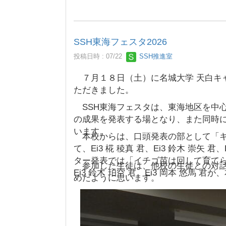
SSH東海フェスタ2026
投稿日時 : 07/22
SSH推進室
７月１８日（土）に名城大学 天白キャ
ただきました。
SSH東海フェスタは、東海地区を中
の成果を発表する場となり、また同時
います。
本校からは、口頭発表の部として「キャ
て、Ei3 椛 稜真 君、Ei3 鈴木 崇
ター発表では「イチゴ苗は回して育て
参加した生徒は、他校の生徒との対話
Ei3 鈴木 珀空 君、Ei3 岡本 悠馬
めたように思います。