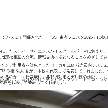
ンパスにて開催された、「SSH東海フェスタ2026」に参
心にしたスーパーサイエンスハイスクールが一堂に集まり、
に指定校相互の交流、情報交換の場となることをめざして開
ンプ利用者を対象としたローカルLLM 観光案内システ
矢 君、Ei3 弓桁 陽太 君が、本校を代表して発表してくれました
られるのか－回転栽培による栽培効果と実用性の検証－」に
を通じて、自分の学び（研究）をアップデートするきっか
 君が、本校を代表して発表してくれました。