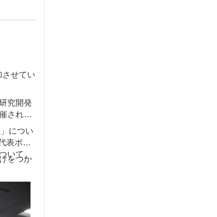
加させてい
研究開発
催されて
ム」につい
。代表ポス
ついて、
けをつか