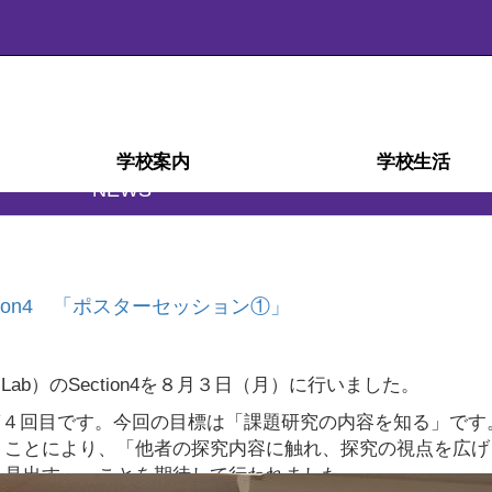
学校案内
学校生活
NEWS
学校経営計画(学校自己評価)
スクール・ミッション
スクール・ポリシー
部活動ガイドライン
沿革・校歌
学校紹介
アクセス
施設
災害時の対応
検定・資格
教育相談室
学科紹介
教育課程
生徒心得
行事予定
行事風景
学校給食
部活動
日課表
図書室
進路
ction4 「ポスターセッション①」
ab）のSection4を８月３日（月）に行いました。
の第４回目です。今回の目標は「課題研究の内容を知る」です
くことにより、「他者の探究内容に触れ、探究の視点を広げ
を見出す。」ことを期待して行われました。