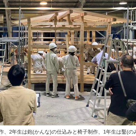
、2年生は鉋(かんな)の仕込みと椅子制作、1年生は鑿(のみ