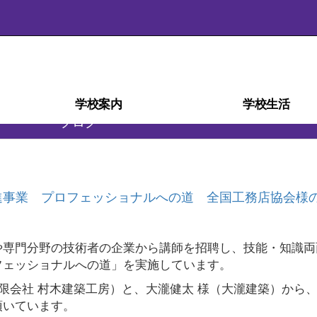
学校案内
学校生活
ブログ
学校経営計画(学校自己評価)
スクール・ミッション
スクール・ポリシー
部活動ガイドライン
沿革・校歌
学校紹介
アクセス
施設
災害時の対応
検定・資格
教育相談室
学科紹介
教育課程
生徒心得
行事予定
行事風景
学校給食
部活動
日課表
図書室
進路
進事業 プロフェッショナルへの道 全国工務店協会様
や専門分野の技術者の企業から講師を招聘し、技能・知識両
フェッショナルへの道」を実施しています。
有限会社 村木建築工房）と、大瀧健太 様（大瀧建築）から
頂いています。