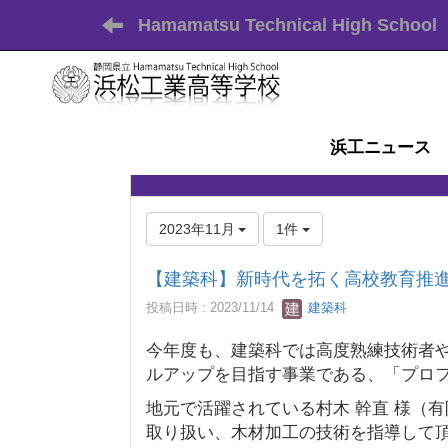
Hamamatsu Technical High School
浜工ニュース
2023年11月
1件
【建築科】新時代を拓く高校教育推
投稿日時 : 2023/11/14
建築科
今年度も、建築科では高度熟練技術者
ルアップを目指す事業である、「プロ
地元で活躍されている村木 幹直 様（
取り扱い、木材加工の技術を指導して