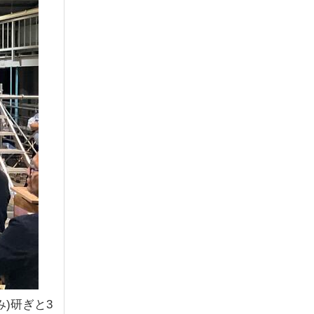
)研ぎと3