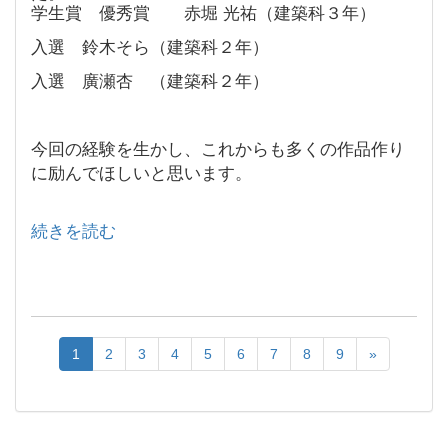
学生賞 優秀賞 赤堀 光祐（建築科３年）
入選 鈴木そら（建築科２年）
入選 廣瀬杏 （建築科２年）
今回の経験を生かし、これからも多くの作品作り
に励んでほしいと思います。
続きを読む
1
2
3
4
5
6
7
8
9
»