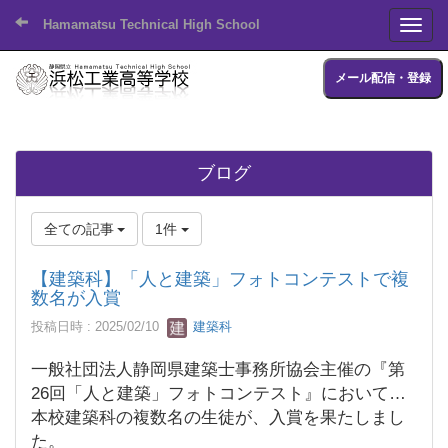
Hamamatsu Technical High School
Toggl
メール配信・登録
ブログ
全ての記事
1件
【建築科】「人と建築」フォトコンテストで複
数名が入賞
投稿日時 : 2025/02/10
建築科
一般社団法人静岡県建築士事務所協会主催の『第
26回「人と建築」フォトコンテスト』において、
本校建築科の複数名の生徒が、入賞を果たしまし
た。