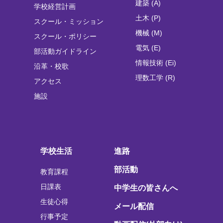
建築 (A)
学校経営計画
土木 (P)
スクール・ミッション
機械 (M)
スクール・ポリシー
電気 (E)
部活動ガイドライン
情報技術 (Ei)
沿革・校歌
理数工学 (R)
アクセス
施設
学校生活
進路
部活動
教育課程
日課表
中学生の皆さんへ
生徒心得
メール配信
行事予定