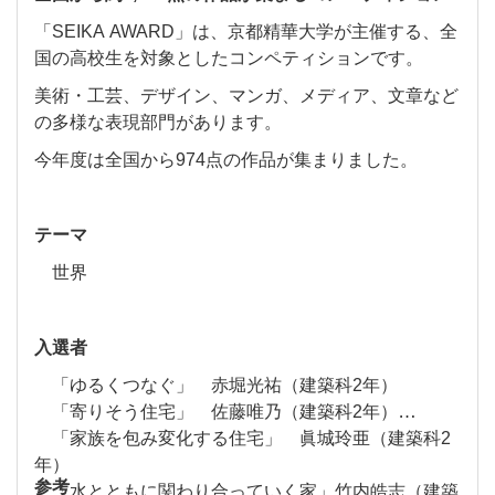
「SEIKA AWARD」は、京都精華大学が主催する、全
国の高校生を対象としたコンペティションです。
美術・工芸、デザイン、マンガ、メディア、文章など
の多様な表現部門があります。
今年度は全国から974点の作品が集まりました。
テーマ
世界
入選者
「ゆるくつなぐ」 赤堀光祐（建築科2年）
「寄りそう住宅」 佐藤唯乃（建築科2年）
「家族を包み変化する住宅」 眞城玲亜（建築科2
年）
参考
「水とともに関わり合っていく家」竹内皓志（建築