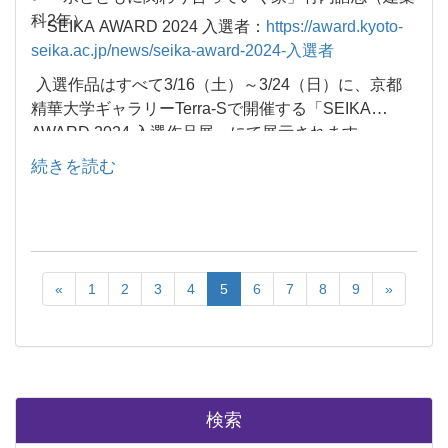
科2年）
SEIKA AWARD 2024 入選者：
https://award.kyoto-
seika.ac.jp/news/seika-award-2024-入選者
入選作品はすべて3/16（土）～3/24（日）に、京都
精華大学ギャラリーTerra-Sで開催する「SEIKA
AWARD 2024 入選作品展」にて展示されます。
続きを読む
«
1
2
3
4
5
6
7
8
9
»
検索