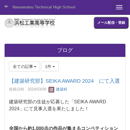
Hamamatsu Technical High School
Toggl
メール配信・登録
ブログ
全ての記事
1件
【建築研究部】SEIKA AWARD 2024 にて入選
投稿日時 : 2024/03/08
建築科
建築研究部の生徒が応募した「SEIKA AWARD
2024」にて見事入選を果たしました！
全国から約1,000点の作品が集まるコンペティション